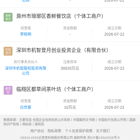
范翔
-
2026-07-22
滁州市琅琊区香鲜餐饮店（个体工商户）
香鲜

餐饮
经营者
资金数额
成立日期
李晓明
-
2026-07-22
深圳市机智登月创业投资企业（有限合伙）
机智

登月
执行事务合伙人
注册资本
成立日期
深圳市机智股权投资有限
30020万元
2026-07-22
公司
临翔区都草间茶叶坊（个体工商户）
都草

间
经营者
资金数额
成立日期
白世豪
10万元
2026-07-22
数据来源：主要包括 全国企业信用信息公示系统丨中国裁判文书网丨中国执行信息公开网丨国家
知识产权局丨商标局丨版权局
用户协议
隐私政策
个人信息保护政策
关于我们
©2014-2026
企查查科技股份有限公司 版权所有
苏ICP备15042526号-5