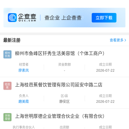
最新注册
查看更多
柳州市鱼峰区钎秀生活美容馆（个体工商户）
柳州

钎秀
经营者
资金数额
成立日期
廖素凤
-
2026-07-22
上海桂芭蕉餐饮管理有限公司延安中路二店
桂芭

蕉
负责人
区/县
成立日期
磨美霞
静安区
2026-07-22
上海世明厚德企业管理合伙企业（有限合伙）
世明

厚德
执行事务合伙人
出资额
成立日期