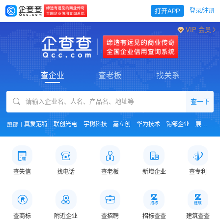
登录/注册
VIP 会员
查企业
查老板
找关系
查一下
真爱范特
联创光电
宇树科技
嘉立创
华为技术
锡邹企业
展芯股份
查失信
找电话
查老板
新增企业
查专利
查商标
附近企业
查招聘
招标查查
建筑查查