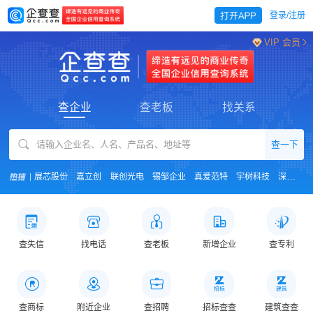
登录/注册
VIP 会员
查企业
查老板
找关系
查一下
展芯股份
嘉立创
联创光电
锡邹企业
真爱范特
宇树科技
深度求索
查失信
找电话
查老板
新增企业
查专利
查商标
附近企业
查招聘
招标查查
建筑查查