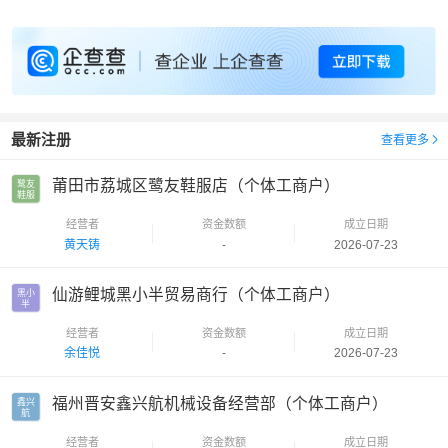
最新注册
查看更多
莆田市荔城区鹭友鞋服店（个体工商户）
鹭友

鞋服
经营者
资金数额
成立日期
黄天铸
-
2026-07-23
仙游鲤城黑小半贸易商行（个体工商户）
黑小

半
经营者
资金数额
成立日期
余佳悦
-
2026-07-23
福州晋安鑫兴航机械设备经营部（个体工商户）
鑫兴

航
经营者
资金数额
成立日期