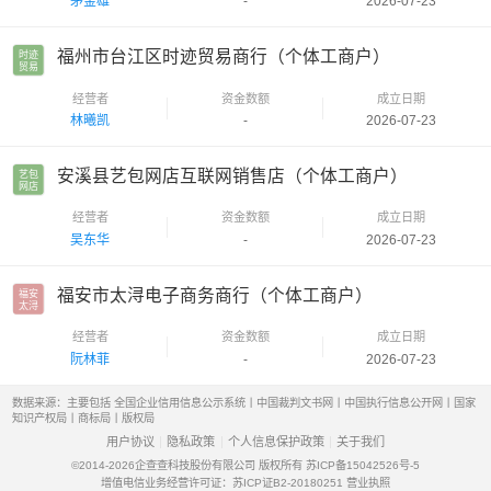
茅金雄
-
2026-07-23
福州市台江区时迹贸易商行（个体工商户）
时迹

贸易
经营者
资金数额
成立日期
林曦凯
-
2026-07-23
安溪县艺包网店互联网销售店（个体工商户）
艺包

网店
经营者
资金数额
成立日期
吴东华
-
2026-07-23
福安市太浔电子商务商行（个体工商户）
福安

太浔
经营者
资金数额
成立日期
阮林菲
-
2026-07-23
数据来源：主要包括 全国企业信用信息公示系统丨中国裁判文书网丨中国执行信息公开网丨国家
知识产权局丨商标局丨版权局
用户协议
隐私政策
个人信息保护政策
关于我们
©2014-2026
企查查科技股份有限公司 版权所有
苏ICP备15042526号-5
增值电信业务经营许可证：苏ICP证B2-20180251
营业执照