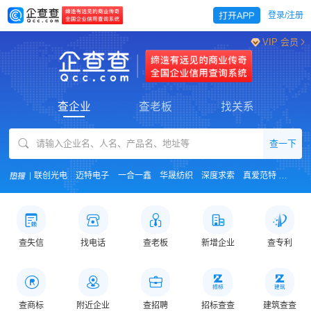
登录/注册
VIP 会员
查企业
查老板
找关系
查一下
联创光电
迈特电子
一合一鑫
华晟纺织
深度求索
真爱范特
华为
查失信
找电话
查老板
新增企业
查专利
查商标
附近企业
查招聘
招标查查
建筑查查