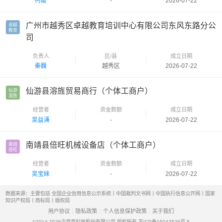
柯暖
-
2026-07-22
广州市越秀区卓越教育培训中心有限公司东风东路分公
卓越

教育
司
负责人
区/县
成立日期
秦巍
越秀区
2026-07-22
仙游县溶旌贸易商行（个体工商户）
仙游

溶旌
经营者
资金数额
成立日期
吴益涌
-
2026-07-22
南靖县倍旺机械设备店（个体工商户）
南靖

倍旺
经营者
资金数额
成立日期
吴宝妹
-
2026-07-22
数据来源：主要包括 全国企业信用信息公示系统丨中国裁判文书网丨中国执行信息公开网丨国家
知识产权局丨商标局丨版权局
用户协议
隐私政策
个人信息保护政策
关于我们
©2014-2026
企查查科技股份有限公司 版权所有
苏ICP备15042526号-5